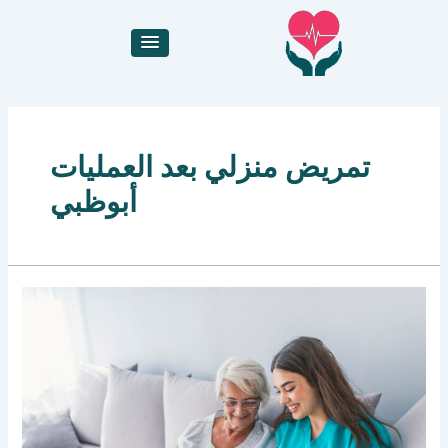
خطي
لى
لمحتوى
تمريض منزلي بعد العمليات
أبوظبي
24/7
Today
Homage
ممرض
منزلي
بالساعه
في