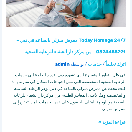
دبي
–
0524455791
–
من
مركز
24/7 Today Homage ممرض منزلي بالساعه في دبي –
دار
الشفاء
0524455791 – من مركز دار الشفاء للرعاية الصحية
للرعاية
الصحية
اترك تعليقاً
خدمات
admin
/
/ بواسطة
في ظل التطور المتسارع الذي تشهده دبي، تزداد الحاجة إلى خدمات
الرعاية الصحية المتخصصة التي تلبي احتياجات السكان في منازلهم. إذا
كنت تبحث عن ممرض منزلي بالساعه في دبي يوفر الرعاية الشاملة
والمخصصة وفقًا لأعلى المعايير الطبية، فإن مركز دار الشفاء للرعاية
الصحية هو الوجهة المثلى للحصول على هذه الخدمات. لماذا تحتاج إلى
ممرض منزلي …
قراءة المزيد »