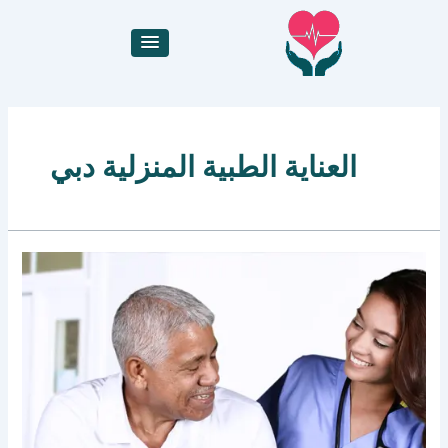
خطي
لى
لمحتوى
العناية الطبية المنزلية دبي
ممرض
للخدمات
الطبية
في
الشارقة
ودبي
من
مركز
دار