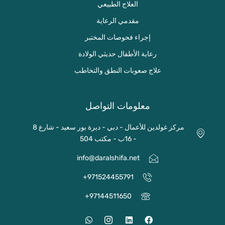
العلاج الطبيعي
مقدمي الرعاية
إجراء فحوصات المختبر
رعاية الأطفال حديثي الولادة
علاج صعوبات النطق والتخاطب
معلومات التواصل
مركز غولدين للأعمال - دبي - ديرة بور سعيد - شارع 8
- 16ب - مكتب 504
info@daralshifa.net
971524455791⁩+
97144511650+