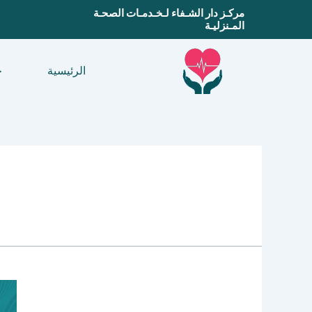
خطي
مركـز دار الشـفاء لـخـدمـات الصحـة
المـنزليـة
لى
لمحتوى
الرئيسية
خ
فوائد
العلاج