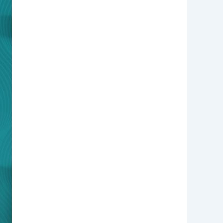
الطبيعي
في
المنزل
مع
دار
الشفاء
للرعاية
الصحية
24/7
Today
Homage