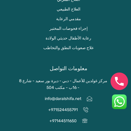
العلاج الطبيعي
مقدمي الرعاية
إجراء فحوصات المختبر
رعاية الأطفال حديثي الولادة
علاج صعوبات النطق والتخاطب
معلومات التواصل
مركز غولدين للأعمال - دبي - ديرة بور سعيد - شارع 8
- 16ب - مكتب 504
info@daralshifa.net
971524455791⁩+
97144511650+